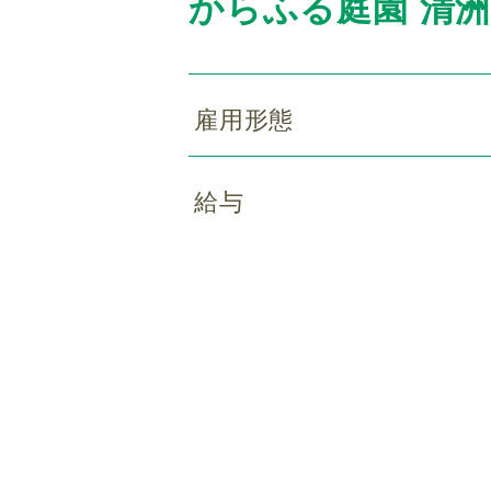
からふる庭園 清
雇用形態
給与