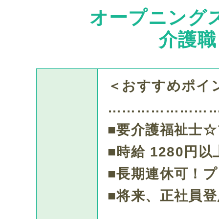
オープニング
先輩社員の声
介護職
よくある質問
＜おすすめポイ
募集要項
…………………
■要介護福祉士☆
会社案内
■時給 1280円
■長期連休可！
プライバシーポリシー
■将来、正社員
…………………