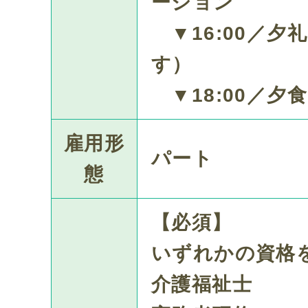
ーション
▼16:00／夕
す）
▼18:00／夕食
雇用形
パート
態
【必須】
いずれかの資格
介護福祉士