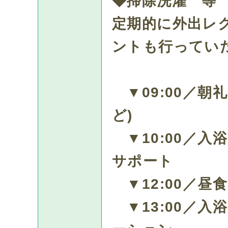
◆掃除洗濯 等
定期的に外出レ
ントも行ってい
▼09:00／朝
ど)
▼10:00／入
サポート
▼12:00／昼
▼13:00／入