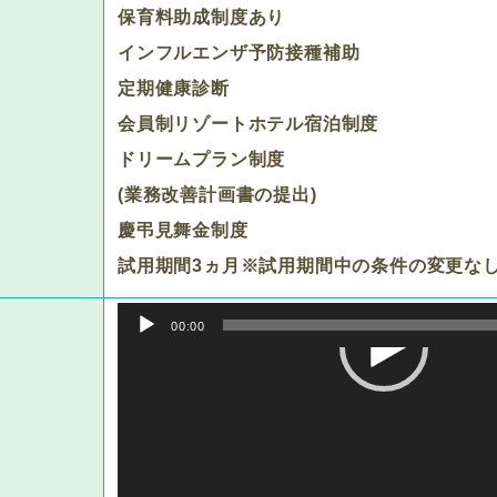
保育料助成制度あり
インフルエンザ予防接種補助
定期健康診断
会員制リゾートホテル宿泊制度
ドリームプラン制度
(業務改善計画書の提出)
慶弔見舞金制度
試用期間3ヵ月※試用期間中の条件の変更な
00:00
動
画
プ
レ