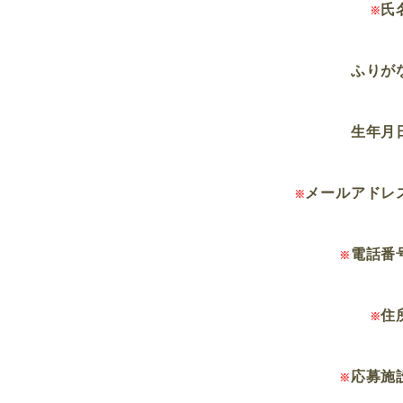
氏
※
ふりが
生年月
メールアドレ
※
電話番
※
住
※
応募施
※