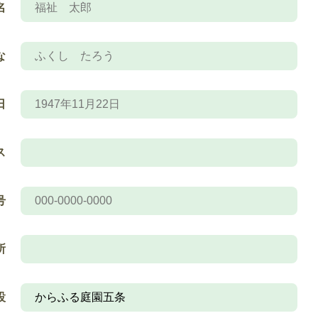
名
な
日
ス
号
所
設