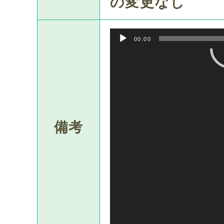
の変更なし
00:00
動
画
プ
レ
備考
ー
ヤ
ー