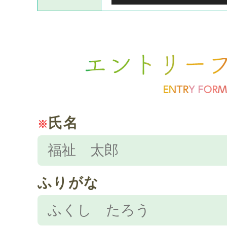
氏名
※
ふりがな