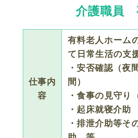
介護職員 
先輩社員の声
有料老人ホーム
よくある質問
て日常生活の支
募集要項
・安否確認（夜
仕事内
間）
会社案内
容
・食事の見守り
・起床就寝介助
プライバシーポリシー
・排泄介助等そ
助 等