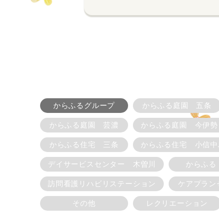
からふるグループ
からふる庭園 五条
からふる庭園 芸濃
からふる庭園 今伊勢
からふる住宅 三条
からふる住宅 小信中
デイサービスセンター 木曽川
からふる
訪問看護リハビリステーション
ケアプラン
その他
レクリエーション