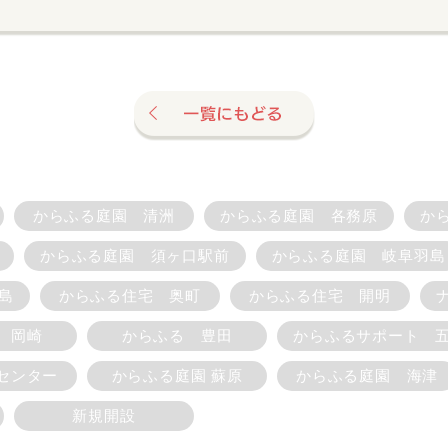
からふる庭園 清洲
からふる庭園 各務原
か
からふる庭園 須ヶ口駅前
からふる庭園 岐阜羽島
島
からふる住宅 奥町
からふる住宅 開明
 岡崎
からふる 豊田
からふるサポート 
センター
からふる庭園 蘇原
からふる庭園 海津
新規開設