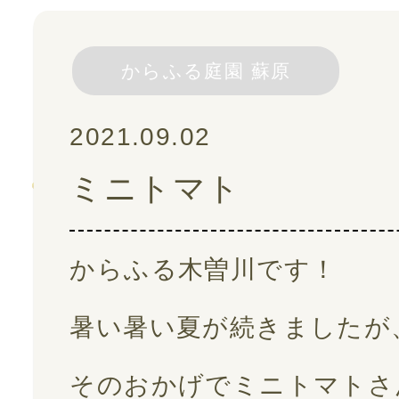
スタッフ紹介
からふる庭園 蘇原
ご利用の流れ
2021.09.02
ミニトマト
よくある質問
採用情報
からふる木曽川です！
暑い暑い夏が続きましたが
スタッフブログ
そのおかげでミニトマトさ