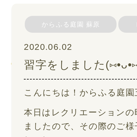
スタッフ紹介
からふる庭園 蘇原
ご利用の流れ
2020.06.02
習字をしました(⑅•ᴗ•⑅
よくある質問
採用情報
こんにちは！からふる庭園
本日はレクリエーションの
スタッフブログ
ましたので、その際のご様