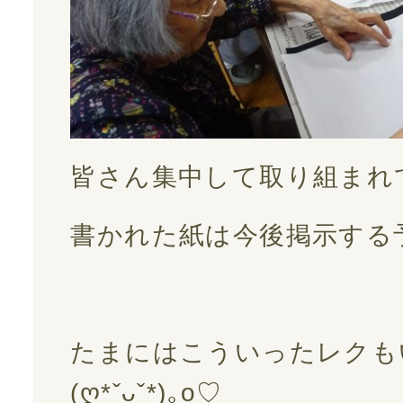
皆さん集中して取り組まれ
書かれた紙は今後掲示する予定で
たまにはこういったレクも
(ღ*ˇᴗˇ*)｡o♡