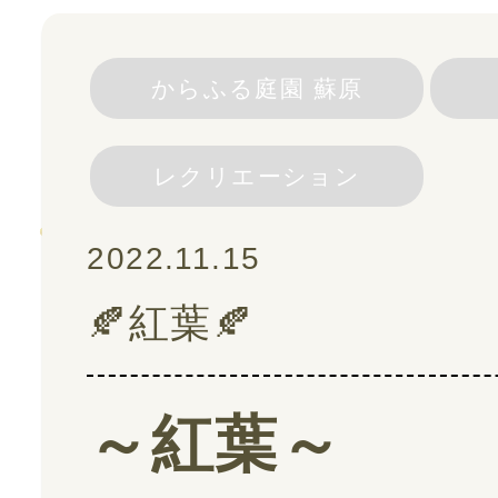
スタッフ紹介
からふる庭園 蘇原
ご利用の流れ
レクリエーション
よくある質問
2022.11.15
🍂紅葉🍂
採用情報
～紅葉～
スタッフブログ