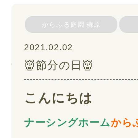
スタッフ紹介
からふる庭園 蘇原
ご利用の流れ
2021.02.02
👹節分の日👹
よくある質問
採用情報
こんにちは
スタッフブログ
ナーシングホーム
から