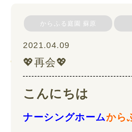
スタッフ紹介
からふる庭園 蘇原
ご利用の流れ
2021.04.09
💖再会💖
よくある質問
採用情報
こんにちは
スタッフブログ
ナーシングホーム
から