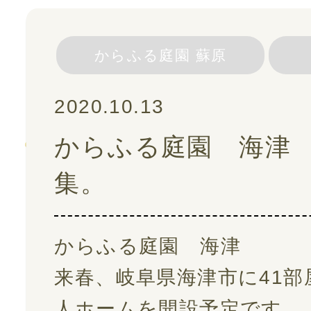
スタッフ紹介
からふる庭園 蘇原
ご利用の流れ
2020.10.13
からふる庭園 海津
よくある質問
集。
採用情報
からふる庭園 海津
スタッフブログ
来春、岐阜県海津市に41部
人ホームを開設予定です。